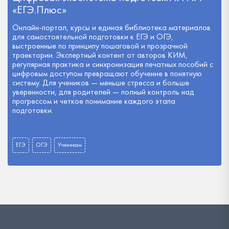
«ЕГЭ.Плюс»
Онлайн-портал, курсы и единая библиотека материалов
для самостоятельной подготовки к ЕГЭ и ОГЭ,
выстроенные по принципу пошаговой и прозрачной
траектории. Экспертный контент от авторов КИМ,
регулярная практика и синхронизация печатных пособий с
цифровым доступом превращают обучение в понятную
систему. Для учеников — меньше стресса и больше
уверенности, для родителей — полный контроль над
прогрессом и четкое понимание каждого этапа
подготовки.
ЕГЭ
ОГЭ
Ученикам