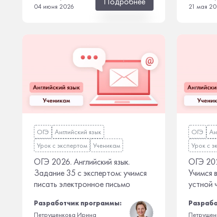
Подробнее
04 июня 2026
21 мая 2
ОГЭ
Английский язык
ОГЭ
Ан
Урок с экспертом
Ученикам
Урок с э
ОГЭ 2026. Английский язык.
ОГЭ 202
Задание 35 с экспертом: учимся
Учимся 
писать электронное письмо
устной 
Разработчик программы:
Разрабо
Петрущенкова Ирина
Петрущен