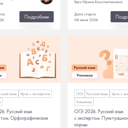
Геро Ирина Константиновна
на
рта:
Дата старта:
Подробнее
Подр
026
04 июня 2026
сский язык
Урок с экспертом
ОГЭ
Русский язык
Урок с э
м
Ученикам
6. Русский язык
ОГЭ 2026. Русский язык
ртом. Орфографические
с экспертом. Пунктуацио
нормы