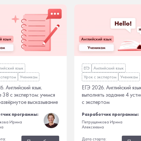
лийский язык
ЕГЭ
Английский язык
кспертом
Ученикам
Урок с экспертом
Ученикам
6. Английский язык.
ЕГЭ 2026. Английский язык
 38 с экспертом: учимся
выполнять задание 4 устн
развёрнутое высказывание
с экспертом
тчик программы:
Разработчик программы:
кова Ирина
Петрущенкова Ирина
на
Алексеевна
рта:
Дата старта: