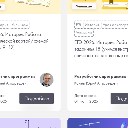
ория
Ученикам
ЕГЭ
История
Урок с экспер
Ученикам
6. История. Работа
ической картой/схемой
ЕГЭ 2026. История. Рабо
я 9–12)
заданием 18 (учимся выст
причинно-следственные св
тчик программы:
Разработчик программы:
ий Альфредович
Кожин Юрий Альфредович
рта:
Дата старта:
Подробнее
Подр
2026
04 июня 2026