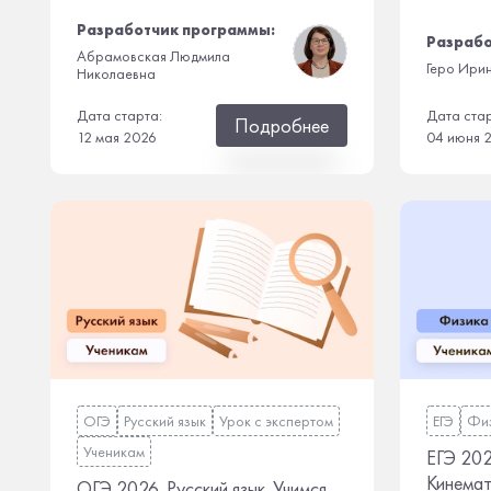
Разработчик программы:
Разрабо
Абрамовская Людмила
Геро Ири
Николаевна
Дата старта:
Дата ста
Подробнее
12 мая 2026
04 июня 
ОГЭ
Русский язык
Урок с экспертом
ЕГЭ
Фи
Ученикам
ЕГЭ 202
Кинемат
ОГЭ 2026. Русский язык. Учимся