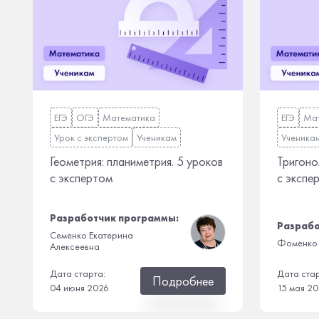
ЕГЭ
ОГЭ
Математика
ЕГЭ
Ма
Урок с экспертом
Ученикам
Ученика
Геометрия: планиметрия. 5 уроков
Тригоно
с экспертом
с экспе
Разработчик программы:
Разрабо
Семенко Екатерина
Фоменко 
Алексеевна
Дата старта:
Дата ста
Подробнее
04 июня 2026
15 мая 2