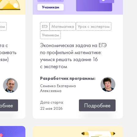
том
ЕГЭ
Математика
Урок с экспертом
Ученикам
та с
Экономическая задача на ЕГЭ
раивать
по профильной математике:
язи)
учимся решать задание 16
с экспертом
Разработчик программы:
Семенко Екатерина
Алексеевна
Дата старта:
обнее
Подробнее
22 мая 2026