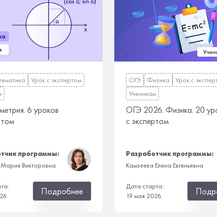
тематика
Урок с экспертом
ОГЭ
Физика
Урок с экспер
м
Ученикам
метрия. 6 уроков
ОГЭ 2026. Физика. 20 ур
ртом
с экспертом
тчик программы:
Разработчик программы:
Мария Викторовна
Камзеева Елена Евгеньевна
рта:
Дата старта:
Подробнее
Подр
026
19 мая 2026