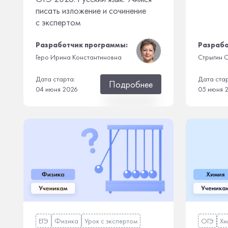
писать изложение и сочинение
с экспертом
Разработчик программы:
Разрабо
Геро Ирина Константиновна
Стрыгин С
Дата старта:
Дата ста
Подробнее
04 июня 2026
05 июня 
ЕГЭ
Физика
Урок с экспертом
ОГЭ
Хи