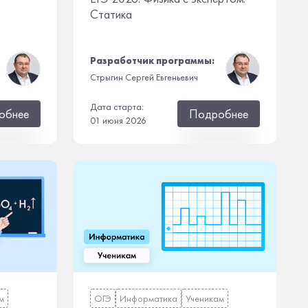
Статика
Разработчик программы:
Стрыгин Сергей Евгеньевич
Дата старта:
обнее
Подробнее
01 июня 2026
м
ОГЭ
Информатика
Ученикам