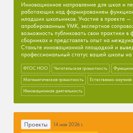
Инновационное направление для школ и пе
работающих над формированием функцион
младших школьников. Участие в проекте — 
апробированным УМК, экспертное сопрово
возможность публиковать свои практики в
сборниках и представлять опыт на междун
Станьте инновационной площадкой и выве
профессиональный статус вашей школы на 
ФГОС НОО
Читательская грамотность
Функцион
Математическая грамотность
Естественно-научная
Инновационная деятельность
Проекты
14 мая 2026 г.