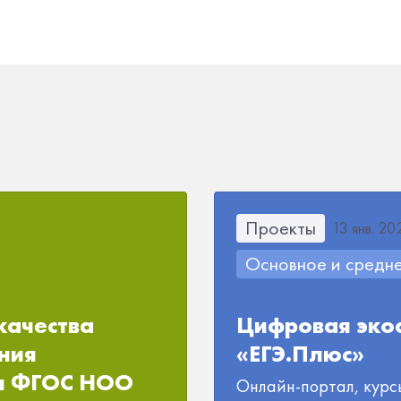
Проекты
13 янв. 202
Основное и средн
качества
Цифровая экос
ния
«ЕГЭ.Плюс»
ми ФГОС НОО
Онлайн-портал, курс