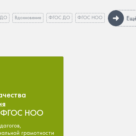
Ещ
ДО
Вдохновение
ФГОС ДО
ФГОС НОО
ачества
ия
ми ФГОС НОО
дагогов,
альной грамотности