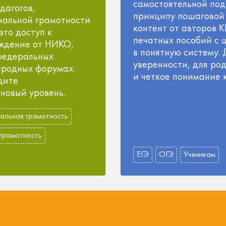
самостоятельной под
дагогов,
принципу пошаговой
альной грамотности
контент от авторов 
это доступ к
печатных пособий с
ждение от НИКО,
в понятную систему.
 федеральных
уверенности, для ро
ародных форумах.
и четкое понимание 
дите
новый уровень.
альная грамотность
 грамотность
ЕГЭ
ОГЭ
Ученикам