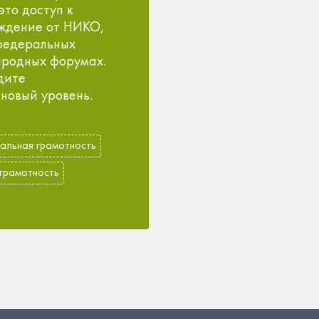
это доступ к
ждение от НИКО,
 федеральных
ародных форумах.
дите
новый уровень.
альная грамотность
 грамотность