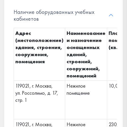
Наличие оборудованных учебных
кабинетов
Адрес
Наименование
Площа
(местоположение)
и назначение
помещ
здания, строения,
оснащенных
(кв. м.)
сооружения,
зданий,
помещения
строений,
сооружений,
помещений
119021, г. Москва,
Нежилое
10,00
ул. Россолимо, д. 17,
помещение
стр. 1
119021, г. Москва,
Нежилое
230,70