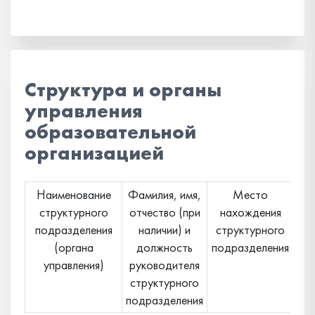
Структура и органы
управления
образовательной
организацией
Наименование
Фамилия, имя,
Место
структурного
отчество (при
нахождения
оф
подразделения
наличии) и
структурного
с
(органа
должность
подразделения
«
управления)
руководителя
ст
структурного
по
подразделения
(п